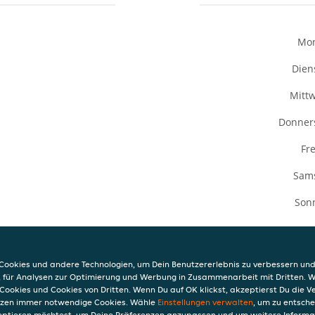
Mo
Dien
Mitt
Donner
Fre
Sam
Son
ookies und andere Technologien, um Dein Benutzererlebnis zu verbessern und
, für Analysen zur Optimierung und Werbung in Zusammenarbeit mit Dritten. 
Cookies und Cookies von Dritten. Wenn Du auf OK klickst, akzeptierst Du die 
etzen immer notwendige Cookies. Wähle
Einstellungen verwalten
, um zu entsch
INFO
eptieren möchtest, um Deine Präferenzen anzupassen und um weitere Informa