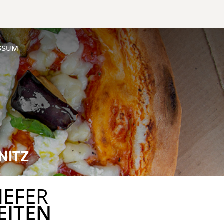
SSUM
NITZ
IEFER
EITEN