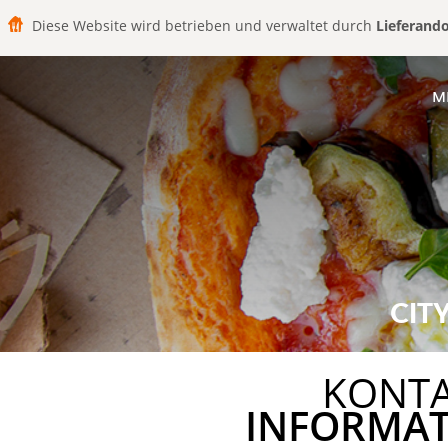
Diese Website wird betrieben und verwaltet durch
Lieferand
M
CIT
KONT
INFORMA