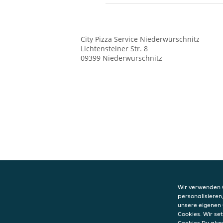
City Pizza Service
Niederwürschnitz
Lichtensteiner Str. 8
09399
Niederwürschnitz
Wir verwenden C
personalisieren
unsere eigenen 
Cookies. Wir s
KONTAKT
Cookies Du akz