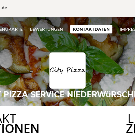
o.de
ENÜKARTE
BEWERTUNGEN
KONTAKTDATEN
IMPRE
Y PIZZA SERVICE NIEDERWüRSCH
AKT
L
TIONEN
Z